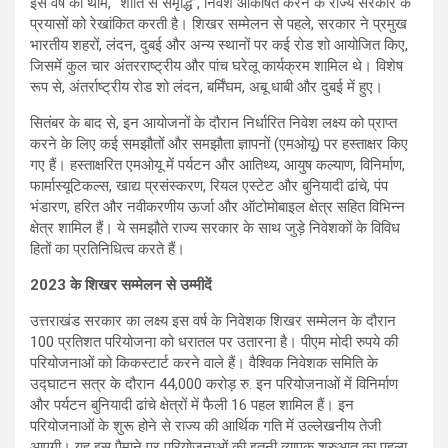
इस वर्ष की थीम, “शांति से समृद्धि”, निवेश आकर्षित करने के राज्य सरकार के
प्रयासों को रेखांकित करती है। शिखर सम्मेलन से पहले, सरकार ने प्रमुख
भारतीय शहरों, लंदन, दुबई और अन्य स्थानों पर कई रोड शो आयोजित किए,
जिसमें कुल चार अंतरराष्ट्रीय और पांच घरेलू कार्यक्रम शामिल थे। विशेष
रूप से, अंतर्राष्ट्रीय रोड शो लंदन, बर्मिंघम, अबू धाबी और दुबई में हुए।
सितंबर के बाद से, इन आयोजनों के दौरान निर्धारित निवेश लक्ष्य को प्राप्त
करने के लिए कई समझौतों और समझौता ज्ञापनों (एमओयू) पर हस्ताक्षर किए
गए हैं। हस्ताक्षरित एमओयू में पर्यटन और आतिथ्य, आयुष कल्याण, विनिर्माण,
फार्मास्यूटिकल्स, खाद्य प्रसंस्करण, रियल एस्टेट और बुनियादी ढांचे, पंप
भंडारण, हरित और नवीकरणीय ऊर्जा और ऑटोमोबाइल क्षेत्र सहित विभिन्न
क्षेत्र शामिल हैं। ये समझौते राज्य सरकार के साथ जुड़े निवेशकों के विविध
हितों का प्रतिनिधित्व करते हैं।
2023 के शिखर सम्मेलन से उम्मीदें
उत्तराखंड सरकार का लक्ष्य इस वर्ष के निवेशक शिखर सम्मेलन के दौरान
100 प्रतिशत परियोजना को धरातल पर उतारना है। पीएम मोदी रुपये की
परियोजनाओं को किकस्टार्ट करने वाले हैं। वैश्विक निवेशक समिति के
उद्घाटन सत्र के दौरान 44,000 करोड़ रु. इन परियोजनाओं में विनिर्माण
और पर्यटन बुनियादी ढांचे क्षेत्रों में फैली 16 पहल शामिल हैं। इन
परियोजनाओं के शुरू होने से राज्य की आर्थिक गति में उल्लेखनीय तेजी
आएगी। यह इस पैमाने पर परियोजनाओं की इतनी व्यापक शुरुआत का पहला