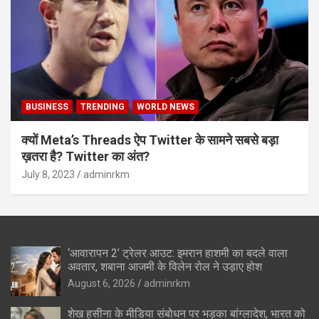
BUSINESS
TRENDING
WORLD NEWS
क्यों Meta’s Threads ऐप Twitter के सामने सबसे बड़ा
ख़तरा है? Twitter का अंत?
July 8, 2023
adminrkm
‘आवारापन 2’ ट्रेलर आउट: इमरान हाशमी का बदले वाला
अवतार, शबाना आजमी के विलेन रोल ने उड़ाए होश
August 6, 2026
adminrkm
शेख हसीना के मीडिया संबोधन पर भड़का बांग्लादेश, भारत को