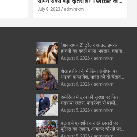
सामने सबसे बड़ा ख़तरा है? Twitter का
अंत?
July 8, 2023
adminrkm
‘आवारापन 2’ ट्रेलर आउट: इमरान
हाशमी का बदले वाला अवतार, शबाना
आजमी के विलेन रोल ने उड़ाए होश
August 6, 2026
adminrkm
शेख हसीना के मीडिया संबोधन पर
भड़का बांग्लादेश, भारत को दी चेतावनी
—”रिश्ते सुधारने की कोशिशों को
August 6, 2026
adminrkm
पहुंचेगा नुकसान”
अमेरिका में ट्रंप की सुरक्षा पर फिर
मंडराया खतरा, फंडरेजर से पहले
हथियारों के साथ संदिग्ध पकड़ा गया
August 5, 2026
adminrkm
पटना में प्रदर्शन कर रहे छात्रों पर
पुलिस का एक्शन, आयकर चौराहे पर
वाटर कैनन का इस्तेमाल
August 5, 2026
adminrkm