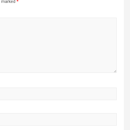
re marked
*