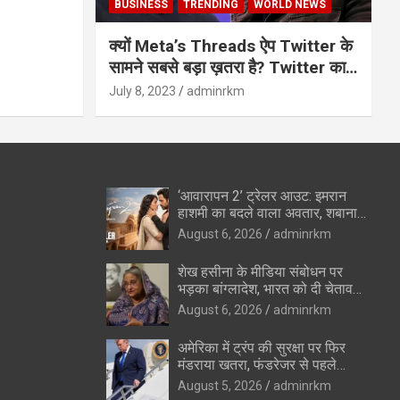
BUSINESS
TRENDING
WORLD NEWS
क्यों Meta’s Threads ऐप Twitter के
सामने सबसे बड़ा ख़तरा है? Twitter का
अंत?
July 8, 2023
adminrkm
‘आवारापन 2’ ट्रेलर आउट: इमरान
हाशमी का बदले वाला अवतार, शबाना
आजमी के विलेन रोल ने उड़ाए होश
August 6, 2026
adminrkm
शेख हसीना के मीडिया संबोधन पर
भड़का बांग्लादेश, भारत को दी चेतावनी
—”रिश्ते सुधारने की कोशिशों को
August 6, 2026
adminrkm
पहुंचेगा नुकसान”
अमेरिका में ट्रंप की सुरक्षा पर फिर
मंडराया खतरा, फंडरेजर से पहले
हथियारों के साथ संदिग्ध पकड़ा गया
August 5, 2026
adminrkm