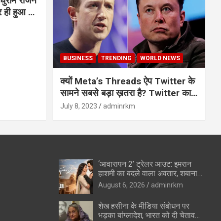
घुराम राजन
BUSINESS
TRENDING
WORLD NEWS
क्यों Meta’s Threads ऐप Twitter के
सामने सबसे बड़ा ख़तरा है? Twitter का
अंत?
July 8, 2023
adminrkm
‘आवारापन 2’ ट्रेलर आउट: इमरान
हाशमी का बदले वाला अवतार, शबाना
आजमी के विलेन रोल ने उड़ाए होश
August 6, 2026
adminrkm
शेख हसीना के मीडिया संबोधन पर
भड़का बांग्लादेश, भारत को दी चेतावनी