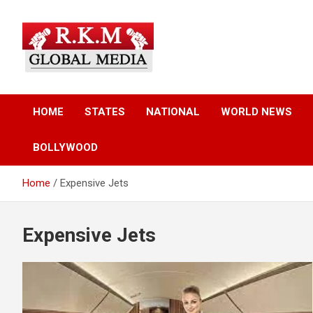
Skip
to
content
Latest Hindi News, Breaking News & Trending Stories from Indi
Latest Hindi News &
and the World
HOME
STATES
NATIONAL
WORLD NEWS
Breaking News – RKM
BOLLYWOOD
Global Media
Home
Expensive Jets
Expensive Jets