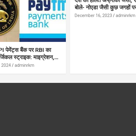
देश की हालत अफ्रीका जैसी, र
बोले- नोएडा जैसी कुछ जगहों पर ही हुआ है
विकास : रघुराम राजन
December 16, 2023
adminrkm
पेमेंट्स बैंक पर RBI का
जिकल स्ट्राइक: माइग्रेशन,
 उपयोगकर्ताओं के लिए सलाह!
, 2024
adminrkm