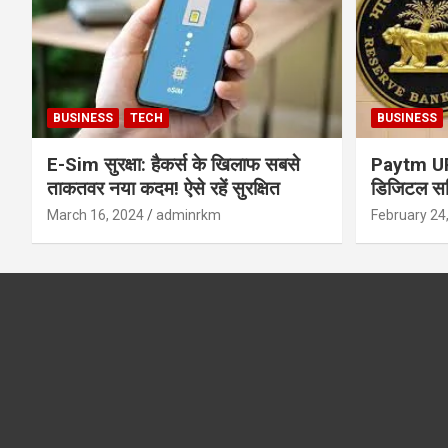
BUSINESS
TECH
BUSINESS
E-Sim सुरक्षा: हैकर्स के खिलाफ सबसे
Paytm UPI 
ताकतवर नया कदम! ऐसे रहें सुरक्षित
डिजिटल सर्
सुरक्षा और
March 16, 2024
adminrkm
February 24