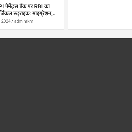
पेमेंट्स बैंक पर RBI का
जिकल स्ट्राइक: माइग्रेशन,
 उपयोगकर्ताओं के लिए सलाह!
, 2024
adminrkm