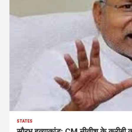
STATES
सौरभ हत्याकांड: CM नीतीश के करीबी की 