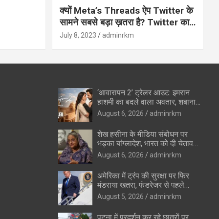
क्यों Meta’s Threads ऐप Twitter के
सामने सबसे बड़ा ख़तरा है? Twitter का
अंत?
July 8, 2023
adminrkm
‘आवारापन 2’ ट्रेलर आउट: इमरान
हाशमी का बदले वाला अवतार, शबाना
आजमी के विलेन रोल ने उड़ाए होश
August 6, 2026
adminrkm
शेख हसीना के मीडिया संबोधन पर
भड़का बांग्लादेश, भारत को दी चेतावनी
—”रिश्ते सुधारने की कोशिशों को
August 6, 2026
adminrkm
पहुंचेगा नुकसान”
अमेरिका में ट्रंप की सुरक्षा पर फिर
मंडराया खतरा, फंडरेजर से पहले
हथियारों के साथ संदिग्ध पकड़ा गया
August 5, 2026
adminrkm
पटना में प्रदर्शन कर रहे छात्रों पर