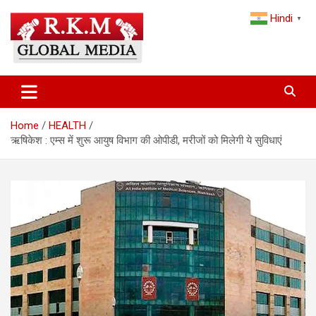
Skip
Hindi
to
▼
content
Latest Hindi News, Breaking News & Trending Stories from India
Latest Hindi News & Breaking
and the World
News – RKM Global Media
Home
HEALTH
ऋषिकेश : एम्स में शुरू आयुष विभाग की ओपीडी, मरीजों को मिलेगी ये सुविधाएं