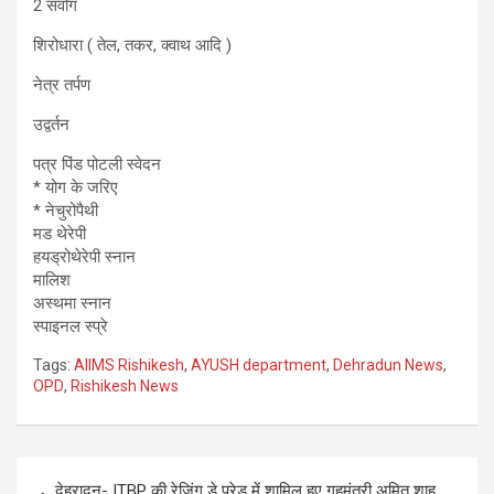
2 सर्वांग
शिरोधारा ( तेल, तकर, क्वाथ आदि )
नेत्र तर्पण
उद्वर्तन
पत्र पिंड पोटली स्वेदन
* योग के जरिए
* नेचुरोपैथी
मड थेरेपी
हयड्रोथेरेपी स्नान
मालिश
अस्थमा स्नान
स्पाइनल स्प्रे
Tags:
AIIMS Rishikesh
,
AYUSH department
,
Dehradun News
,
OPD
,
Rishikesh News
Post
देहरादून- ITBP की रेजिंग डे परेड में शामिल हुए गृहमंत्री अमित शाह,