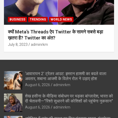
BUSINESS
TRENDING
WORLD NEWS
क्यों Meta’s Threads ऐप Twitter के सामने सबसे बड़ा
ख़तरा है? Twitter का अंत?
July 8, 2023
adminrkm
‘आवारापन 2’ ट्रेलर आउट: इमरान हाशमी का बदले वाला
अवतार, शबाना आजमी के विलेन रोल ने उड़ाए होश
August 6, 2026
adminrkm
शेख हसीना के मीडिया संबोधन पर भड़का बांग्लादेश, भारत को
दी चेतावनी—”रिश्ते सुधारने की कोशिशों को पहुंचेगा नुकसान”
August 6, 2026
adminrkm