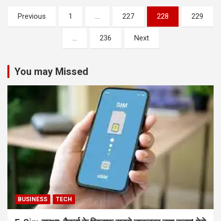
Posts
Previous
1
…
227
228
229
pagination
…
236
Next
You may Missed
BUSINESS
TECH