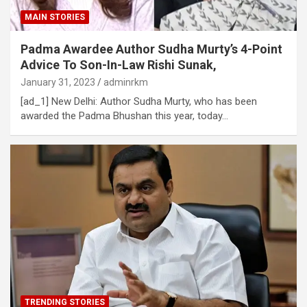
MAIN STORIES
Padma Awardee Author Sudha Murty’s 4-Point
Advice To Son-In-Law Rishi Sunak,
January 31, 2023
adminrkm
[ad_1] New Delhi: Author Sudha Murty, who has been
awarded the Padma Bhushan this year, today…
TRENDING STORIES