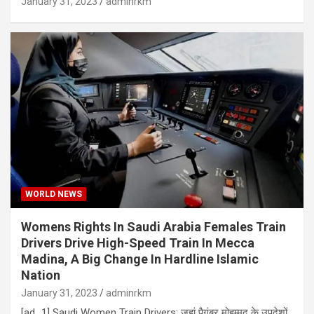
January 31, 2023
adminrkm
WORLD NEWS
Womens Rights In Saudi Arabia Females Train
Drivers Drive High-Speed Train In Mecca
Madina, A Big Change In Hardline Islamic
Nation
January 31, 2023
adminrkm
[ad_1] Saudi Women Train Drivers: जहां पैगंबर मोहम्‍मद के उपदेशों