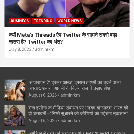
BUSINESS
TRENDING
WORLD NEWS
क्यों Meta’s Threads ऐप Twitter के सामने सबसे बड़ा
ख़तरा है? Twitter का अंत?
July 8, 2023
adminrkm
‘आवारापन 2’ ट्रेलर आउट: इमरान हाशमी का बदले वाला
अवतार, शबाना आजमी के विलेन रोल ने उड़ाए होश
August 6, 2026
adminrkm
शेख हसीना के मीडिया संबोधन पर भड़का बांग्लादेश, भारत को
दी चेतावनी—”रिश्ते सुधारने की कोशिशों को पहुंचेगा नुकसान”
August 6, 2026
adminrkm
अमेरिका में ट्रंप की सुरक्षा पर फिर मंडराया खतरा, फंडरेजर