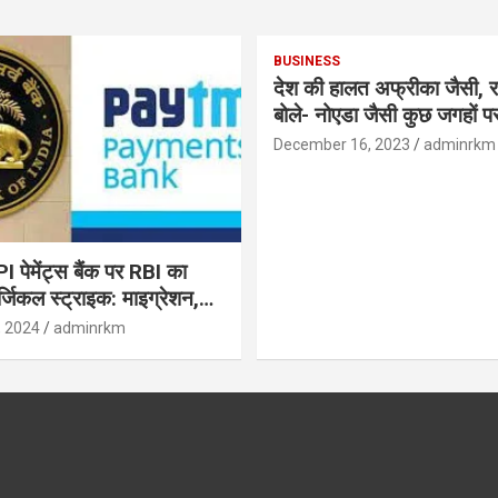
BUSINESS
देश की हालत अफ्रीका जैसी, र
बोले- नोएडा जैसी कुछ जगहों पर ही हुआ है
विकास : रघुराम राजन
December 16, 2023
adminrkm
पेमेंट्स बैंक पर RBI का
जिकल स्ट्राइक: माइग्रेशन,
 उपयोगकर्ताओं के लिए सलाह!
, 2024
adminrkm