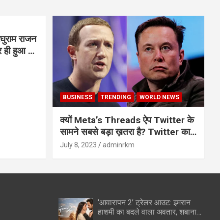
घुराम राजन
BUSINESS
TRENDING
WORLD NEWS
क्यों Meta’s Threads ऐप Twitter के
सामने सबसे बड़ा ख़तरा है? Twitter का
अंत?
July 8, 2023
adminrkm
‘आवारापन 2’ ट्रेलर आउट: इमरान
हाशमी का बदले वाला अवतार, शबाना