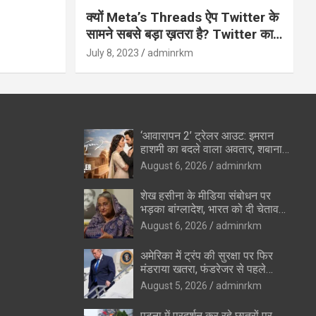
क्यों Meta’s Threads ऐप Twitter के
सामने सबसे बड़ा ख़तरा है? Twitter का
अंत?
July 8, 2023
adminrkm
‘आवारापन 2’ ट्रेलर आउट: इमरान
हाशमी का बदले वाला अवतार, शबाना
आजमी के विलेन रोल ने उड़ाए होश
August 6, 2026
adminrkm
शेख हसीना के मीडिया संबोधन पर
भड़का बांग्लादेश, भारत को दी चेतावनी
—”रिश्ते सुधारने की कोशिशों को
August 6, 2026
adminrkm
पहुंचेगा नुकसान”
अमेरिका में ट्रंप की सुरक्षा पर फिर
मंडराया खतरा, फंडरेजर से पहले
हथियारों के साथ संदिग्ध पकड़ा गया
August 5, 2026
adminrkm
पटना में प्रदर्शन कर रहे छात्रों पर