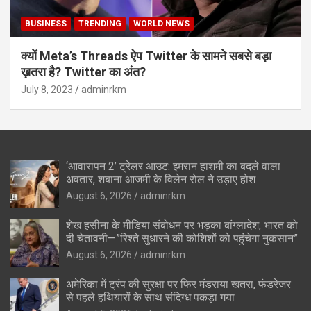
BUSINESS
TRENDING
WORLD NEWS
क्यों Meta’s Threads ऐप Twitter के सामने सबसे बड़ा
ख़तरा है? Twitter का अंत?
July 8, 2023
adminrkm
‘आवारापन 2’ ट्रेलर आउट: इमरान हाशमी का बदले वाला
अवतार, शबाना आजमी के विलेन रोल ने उड़ाए होश
August 6, 2026
adminrkm
शेख हसीना के मीडिया संबोधन पर भड़का बांग्लादेश, भारत को
दी चेतावनी—”रिश्ते सुधारने की कोशिशों को पहुंचेगा नुकसान”
August 6, 2026
adminrkm
अमेरिका में ट्रंप की सुरक्षा पर फिर मंडराया खतरा, फंडरेजर
से पहले हथियारों के साथ संदिग्ध पकड़ा गया