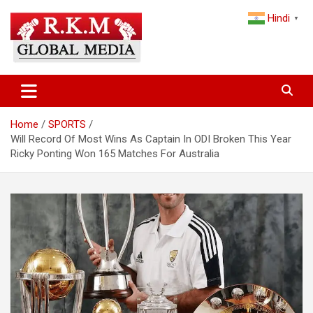
Skip
Hindi
to
▼
content
Latest Hindi News, Breaking News & Trending Stories from India
Latest Hindi News & Breaking
and the World
News – RKM Global Media
Home
SPORTS
Will Record Of Most Wins As Captain In ODI Broken This Year
Ricky Ponting Won 165 Matches For Australia