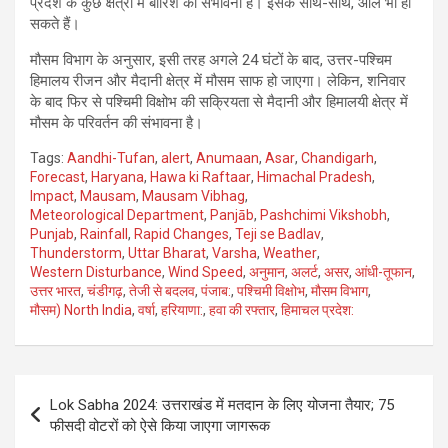
प्रदेश के कुछ क्षेत्रों में बारिश की संभावना है। इसके साथ-साथ, ओले भी हो
सकते हैं।
मौसम विभाग के अनुसार, इसी तरह अगले 24 घंटों के बाद, उत्तर-पश्चिम
हिमालय रीजन और मैदानी क्षेत्र में मौसम साफ हो जाएगा। लेकिन, शनिवार
के बाद फिर से पश्चिमी विक्षोभ की सक्रियता से मैदानी और हिमालयी क्षेत्र में
मौसम के परिवर्तन की संभावना है।
Tags:
Aandhi-Tufan
,
alert
,
Anumaan
,
Asar
,
Chandigarh
,
Forecast
,
Haryana
,
Hawa ki Raftaar
,
Himachal Pradesh
,
Impact
,
Mausam
,
Mausam Vibhag
,
Meteorological Department
,
Panjāb
,
Pashchimi Vikshobh
,
Punjab
,
Rainfall
,
Rapid Changes
,
Teji se Badlav
,
Thunderstorm
,
Uttar Bharat
,
Varsha
,
Weather
,
Western Disturbance
,
Wind Speed
,
अनुमान
,
अलर्ट
,
असर
,
आंधी-तूफान
,
उत्तर भारत
,
चंडीगढ़
,
तेजी से बदलव
,
पंजाब:
,
पश्चिमी विक्षोभ
,
मौसम विभाग
,
मौसम) North India
,
वर्षा
,
हरियाणा:
,
हवा की रफ्तार
,
हिमाचल प्रदेश:
Post
Lok Sabha 2024: उत्तराखंड में मतदान के लिए योजना तैयार; 75
navigation
फीसदी वोटरों को ऐसे किया जाएगा जागरूक