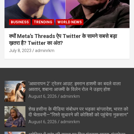
BUSINESS
TRENDING
WORLD NEWS
क्यों Meta’s Threads ऐप Twitter के सामने सबसे बड़ा
ख़तरा है? Twitter का अंत?
July 8, 2023
adminrkm
‘आवारापन 2’ ट्रेलर आउट: इमरान हाशमी का बदले वाला
अवतार, शबाना आजमी के विलेन रोल ने उड़ाए होश
August 6, 2026
adminrkm
शेख हसीना के मीडिया संबोधन पर भड़का बांग्लादेश, भारत को
दी चेतावनी—”रिश्ते सुधारने की कोशिशों को पहुंचेगा नुकसान”
August 6, 2026
adminrkm