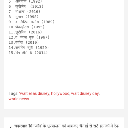
5. अलादीन (1992)

6. फ्रोजेन  (2013)

7. मोआना (2016)

8. मुलान (1998)

9. द लिटिल मरमेड (1989)

10.पोकाहोंटस (1995)

11.ज़ूटोपिया (2016)

12.द जंगल बुक (1967)

13.पेचीदा (2010)

14.स्लीपिंग ब्यूटी (1959)

15.बिग हीरो 6 (2014)
Tags:
'walt elias disney
,
hollywood
,
walt disney day
,
world news
Post
चक्रवात ‘मिगजॉम’ के भूस्खलन की आशंका, चैन्नई से सटे इलाकों में रेड