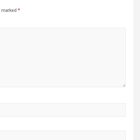
re marked
*