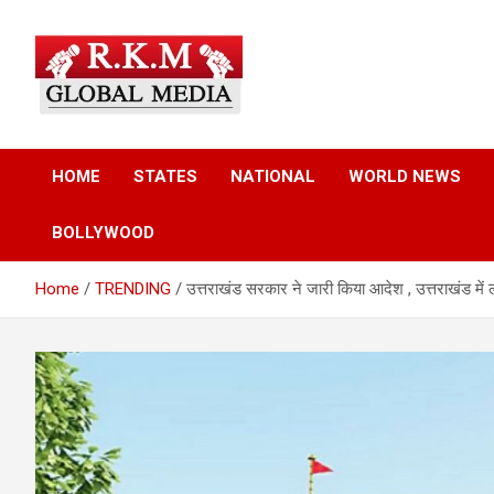
Skip
to
content
Latest Hindi News, Breaking News & Trending Stories from Indi
Latest Hindi News &
and the World
HOME
STATES
NATIONAL
WORLD NEWS
Breaking News – RKM
BOLLYWOOD
Global Media
Home
TRENDING
उत्तराखंड सरकार ने जारी किया आदेश , उत्तराखंड में 