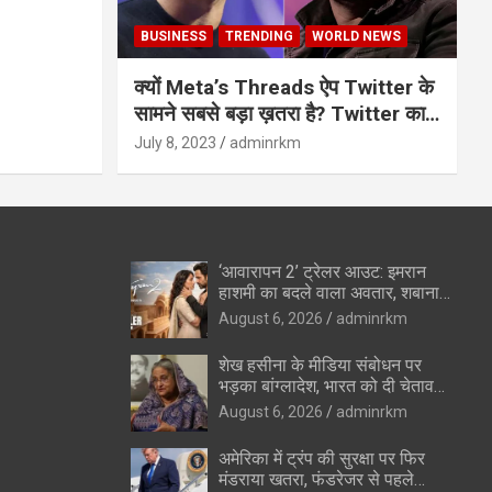
BUSINESS
TRENDING
WORLD NEWS
क्यों Meta’s Threads ऐप Twitter के
सामने सबसे बड़ा ख़तरा है? Twitter का
अंत?
July 8, 2023
adminrkm
‘आवारापन 2’ ट्रेलर आउट: इमरान
हाशमी का बदले वाला अवतार, शबाना
आजमी के विलेन रोल ने उड़ाए होश
August 6, 2026
adminrkm
शेख हसीना के मीडिया संबोधन पर
भड़का बांग्लादेश, भारत को दी चेतावनी
—”रिश्ते सुधारने की कोशिशों को
August 6, 2026
adminrkm
पहुंचेगा नुकसान”
अमेरिका में ट्रंप की सुरक्षा पर फिर
मंडराया खतरा, फंडरेजर से पहले