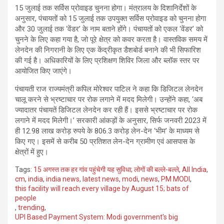
15 जुलाई तक सर्विस प्रोवाइड चुनना होगा। मंत्रालय के दिशानिर्देशों के
अनुसार, पंचायतों को 15 जुलाई तक उपयुक्त सर्विस प्रोवाइड को चुनना होगा
और 30 जुलाई तक ‘वेंडर’ के नाम बताने होंगे। पंचायतों को एकल ‘वेंडर’ को
चुनने के लिए कहा गया है, जो पूरे क्षेत्र को कवर करता है। वास्तविक समय में
लेनदेन की निगरानी के लिए एक केंद्रीकृत डैशबोर्ड बनाने की भी सिफारिश
की गई है। अधिकारियों के लिए प्रशिक्षण शिविर जिला और ब्लॉक स्तर पर
आयोजित किए जाएंगे।
पंचायती राज राज्यमंत्री कपिल मोरेश्वर पाटिल ने कहा कि डिजिटल लेनदेन
चालू करने से भ्रष्टाचार पर रोक लगाने में मदद मिलेगी। उन्होंने कहा, ‘अब
ज्यादातर पंचायतें डिजिटल लेनदेन कर रही हैं। इससे भ्रष्टाचार पर रोक
लगाने में मदद मिलेगी।’ सरकारी आंकड़ों के अनुसार, सिर्फ जनवरी 2023 में
ही 12.98 लाख करोड़ रुपये के 806.3 करोड़ लेन-देन ‘भीम’ के माध्यम से
किए गए। इसमें से करीब 50 प्रतिशत लेन-देन ग्रामीण एवं आसपास के
क्षेत्रों में हुए।
Tags:
15 अगस्‍त तक हर गांव पहुंचेगी यह सुव‍िधा; लोगों की बल्‍ले-बल्‍ले
,
All India
,
cm
,
india
,
india news
,
latest news
,
modi
,
news
,
PM MODI
,
this facility will reach every village by August 15; bats of
people
,
trending
,
UPI Based Payment System: Modi government's big