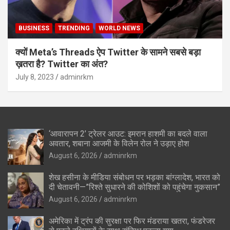
BUSINESS
TRENDING
WORLD NEWS
क्यों Meta’s Threads ऐप Twitter के सामने सबसे बड़ा
ख़तरा है? Twitter का अंत?
July 8, 2023
adminrkm
‘आवारापन 2’ ट्रेलर आउट: इमरान हाशमी का बदले वाला
अवतार, शबाना आजमी के विलेन रोल ने उड़ाए होश
August 6, 2026
adminrkm
शेख हसीना के मीडिया संबोधन पर भड़का बांग्लादेश, भारत को
दी चेतावनी—”रिश्ते सुधारने की कोशिशों को पहुंचेगा नुकसान”
August 6, 2026
adminrkm
अमेरिका में ट्रंप की सुरक्षा पर फिर मंडराया खतरा, फंडरेजर