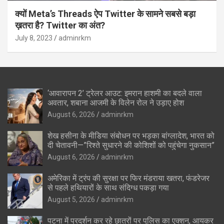
क्यों Meta’s Threads ऐप Twitter के सामने सबसे बड़ा
ख़तरा है? Twitter का अंत?
July 8, 2023
adminrkm
‘आवारापन 2’ ट्रेलर आउट: इमरान हाशमी का बदले वाला
अवतार, शबाना आजमी के विलेन रोल ने उड़ाए होश
August 6, 2026
adminrkm
शेख हसीना के मीडिया संबोधन पर भड़का बांग्लादेश, भारत को
दी चेतावनी—”रिश्ते सुधारने की कोशिशों को पहुंचेगा नुकसान”
August 6, 2026
adminrkm
अमेरिका में ट्रंप की सुरक्षा पर फिर मंडराया खतरा, फंडरेजर
से पहले हथियारों के साथ संदिग्ध पकड़ा गया
August 5, 2026
adminrkm
पटना में प्रदर्शन कर रहे छात्रों पर पुलिस का एक्शन, आयकर