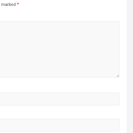
re marked
*