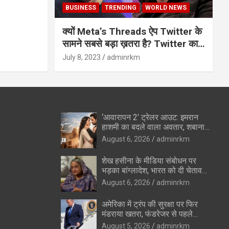
BUSINESS
TRENDING
WORLD NEWS
क्यों Meta’s Threads ऐप Twitter के
सामने सबसे बड़ा ख़तरा है? Twitter का
अंत?
July 8, 2023
adminrkm
‘आवारापन 2’ ट्रेलर आउट: इमरान
हाशमी का बदले वाला अवतार, शबाना
आजमी के विलेन रोल ने उड़ाए होश
August 6, 2026
adminrkm
शेख हसीना के मीडिया संबोधन पर
भड़का बांग्लादेश, भारत को दी चेतावनी
—”रिश्ते सुधारने की कोशिशों को
August 6, 2026
adminrkm
पहुंचेगा नुकसान”
अमेरिका में ट्रंप की सुरक्षा पर फिर
मंडराया खतरा, फंडरेजर से पहले
हथियारों के साथ संदिग्ध पकड़ा गया
August 5, 2026
adminrkm