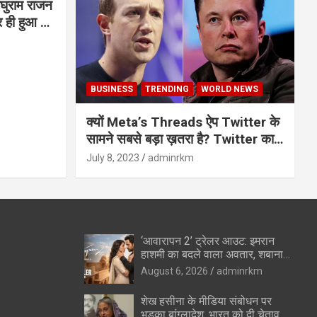
घुराम राजन
BUSINESS
TRENDING
WORLD NEWS
क्यों Meta’s Threads ऐप Twitter के
सामने सबसे बड़ा ख़तरा है? Twitter का
अंत?
July 8, 2023
adminrkm
‘आवारापन 2’ ट्रेलर आउट: इमरान
हाशमी का बदले वाला अवतार, शबाना
आजमी के विलेन रोल ने उड़ाए होश
August 6, 2026
adminrkm
शेख हसीना के मीडिया संबोधन पर
भड़का बांग्लादेश, भारत को दी चेतावनी