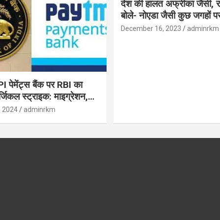
देश की हालत अफ्रीका जैसी, र
बोले- नोएडा जैसी कुछ जगहों पर ही हुआ है
विकास : रघुराम राजन
December 16, 2023
adminrkm
पेमेंट्स बैंक पर RBI का
जिकल स्ट्राइक: माइग्रेशन,
 उपयोगकर्ताओं के लिए सलाह!
, 2024
adminrkm