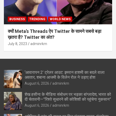
BUSINESS
TRENDING
WORLD NEWS
क्यों Meta’s Threads ऐप Twitter के सामने सबसे बड़ा
ख़तरा है? Twitter का अंत?
July 8, 2023
adminrkm
‘आवारापन 2’ ट्रेलर आउट: इमरान हाशमी का बदले वाला
अवतार, शबाना आजमी के विलेन रोल ने उड़ाए होश
August 6, 2026
adminrkm
शेख हसीना के मीडिया संबोधन पर भड़का बांग्लादेश, भारत को
दी चेतावनी—”रिश्ते सुधारने की कोशिशों को पहुंचेगा नुकसान”
August 6, 2026
adminrkm