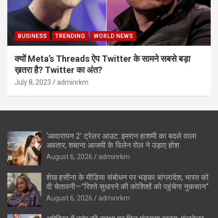
BUSINESS
TRENDING
WORLD NEWS
क्यों Meta’s Threads ऐप Twitter के सामने सबसे बड़ा
ख़तरा है? Twitter का अंत?
July 8, 2023
adminrkm
‘आवारापन 2’ ट्रेलर आउट: इमरान हाशमी का बदले वाला
अवतार, शबाना आजमी के विलेन रोल ने उड़ाए होश
August 6, 2026
adminrkm
शेख हसीना के मीडिया संबोधन पर भड़का बांग्लादेश, भारत को
दी चेतावनी—”रिश्ते सुधारने की कोशिशों को पहुंचेगा नुकसान”
August 6, 2026
adminrkm