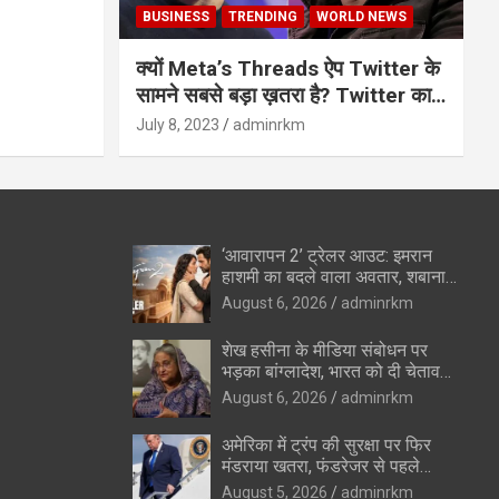
BUSINESS
TRENDING
WORLD NEWS
क्यों Meta’s Threads ऐप Twitter के
सामने सबसे बड़ा ख़तरा है? Twitter का
अंत?
July 8, 2023
adminrkm
‘आवारापन 2’ ट्रेलर आउट: इमरान
हाशमी का बदले वाला अवतार, शबाना
आजमी के विलेन रोल ने उड़ाए होश
August 6, 2026
adminrkm
शेख हसीना के मीडिया संबोधन पर
भड़का बांग्लादेश, भारत को दी चेतावनी
—”रिश्ते सुधारने की कोशिशों को
August 6, 2026
adminrkm
पहुंचेगा नुकसान”
अमेरिका में ट्रंप की सुरक्षा पर फिर
मंडराया खतरा, फंडरेजर से पहले
हथियारों के साथ संदिग्ध पकड़ा गया
August 5, 2026
adminrkm