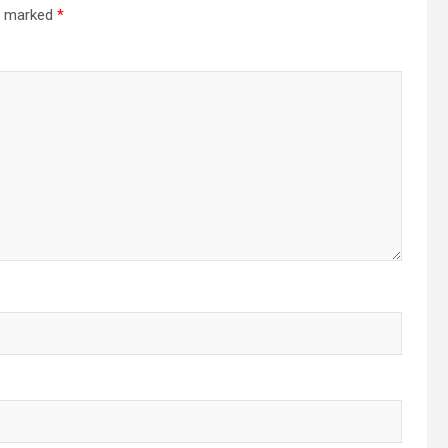
re marked
*