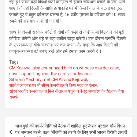
रहा हूं I सबसे बड़ी विपक्षी पार्टी कांग्रेस से हमारा संविधान बचाने के लिए आगे
आए I तो वहीं दिल्ली के साक्षी हत्याकांड पर भी केजरीवाल ने घटना पर दुख
जताते हुए ये बहुत दर्दनाक घटना है, 16 वर्षीय मृतका के परिवार को 10 लाख
रुपये की सहायता राशि दी जाएगी I
साथ ही दिल्ली सरकार कोर्ट से दोषी को कड़ी से कड़ी सजा दिलवाने की पूरी
कोशिश करेगी और बड़े से बड़ा वकील खड़ा करेगी I इस दौरान उन्होंने दिल्ली
के उपराज्यपाल वीके सक्सेना पर तंज कसा औऱ कहा कि आप दिल्ली की
कानून-व्यवस्था को बनाए रखे और हमे हमारा काम करने दें I
Tags:
CM Kejriwal also announced help on witness murder case
,
gave support against the central ordinance
,
Sitaram Yechury met CM Arvind Kejriwal
,
साक्षी हत्याकांड पर भी सीएम केजरीवाल ने किया मदद का ऐलान
,
सीएम अरविंद केजरीवाल से मिले सीताराम येचुरी ने केंद्र अध्यादेश के खिलाफ दिया
समर्थन
Post
भाजयुमों की कार्यसमिति की बैठक में शामिल हुए केशव प्रसाद मौर्य विक्षप
navigation
पर जमकर बरसे, कहा “बीजेपी को हराने के लिए सभी भारत विरोधी ताकतें