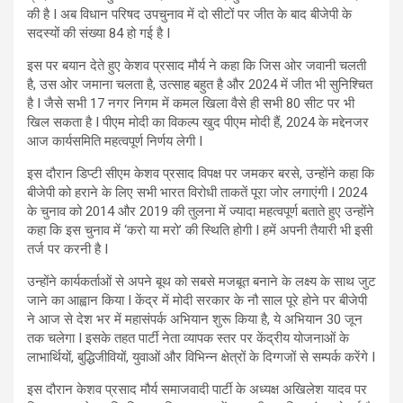
की है I अब विधान परिषद उपचुनाव में दो सीटों पर जीत के बाद बीजेपी के
सदस्यों की संख्या 84 हो गई है I
इस पर बयान देते हुए केशव प्रसाद मौर्य ने कहा कि जिस ओर जवानी चलती
है, उस ओर जमाना चलता है, उत्साह बहुत है और 2024 में जीत भी सुनिश्चित
है I जैसे सभी 17 नगर निगम में कमल खिला वैसे ही सभी 80 सीट पर भी
खिल सकता है I पीएम मोदी का विकल्प खुद पीएम मोदी हैं, 2024 के मद्देनजर
आज कार्यसमिति महत्वपूर्ण निर्णय लेगी I
इस दौरान डिप्टी सीएम केशव प्रसाद विपक्ष पर जमकर बरसे, उन्‍होंने कहा कि
बीजेपी को हराने के लिए सभी भारत विरोधी ताकतें पूरा जोर लगाएंगी I 2024
के चुनाव को 2014 और 2019 की तुलना में ज्यादा महत्वपूर्ण बताते हुए उन्होंने
कहा कि इस चुनाव में ‘करो या मरो’ की स्थिति होगी I हमें अपनी तैयारी भी इसी
तर्ज पर करनी है I
उन्‍होंने कार्यकर्ताओं से अपने बूथ को सबसे मजबूत बनाने के लक्ष्‍य के साथ जुट
जाने का आह्वान किया I केंद्र में मोदी सरकार के नौ साल पूरे होने पर बीजेपी
ने आज से देश भर में महासंपर्क अभियान शुरू किया है, ये अभियान 30 जून
तक चलेगा I इसके तहत पार्टी नेता व्‍यापक स्‍तर पर केंद्रीय योजनाओं के
लाभार्थियों, बुद्ध‍िजीवियों, युवाओं और विभिन्‍न क्षेत्रों के दिग्‍गजों से सम्‍पर्क करेंगे I
इस दौरान केशव प्रसाद मौर्य समाजवादी पार्टी के अध्यक्ष अखिलेश यादव पर