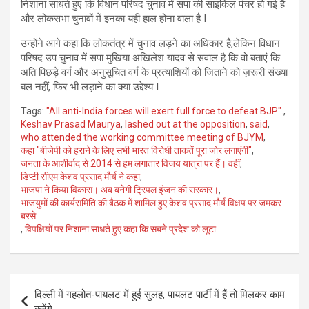
निशाना साधते हुए कि विधान परिषद चुनाव में सपा की साइकिल पंचर हो गई है
और लोकसभा चुनावों में इनका यही हाल होना वाला है I
उन्होंने आगे कहा कि लोकतंत्र में चुनाव लड़ने का अधिकार है,लेकिन विधान
परिषद उप चुनाव में सपा मुखिया अखिलेश यादव से सवाल है कि वो बताएं कि
अति पिछड़े वर्ग और अनुसूचित वर्ग के प्रत्याशियों को जिताने को ज़रूरी संख्या
बल नहीं, फिर भी लड़ाने का क्या उद्देश्य I
Tags:
"All anti-India forces will exert full force to defeat BJP".
,
Keshav Prasad Maurya
,
lashed out at the opposition
,
said
,
who attended the working committee meeting of BJYM
,
कहा "बीजेपी को हराने के लिए सभी भारत विरोधी ताकतें पूरा जोर लगाएंगी"
,
जनता के आशीर्वाद से 2014 से हम लगातार विजय यात्रा पर हैं। वहीं
,
डिप्टी सीएम केशव प्रसाद मौर्य ने कहा
,
भाजपा ने किया विकास। अब बनेगी ट्रिपल इंजन की सरकार।
,
भाजयुमों की कार्यसमिति की बैठक में शामिल हुए केशव प्रसाद मौर्य विक्षप पर जमकर
बरसे
,
विपक्षियों पर निशाना साधते हुए कहा कि सबने प्रदेश को लूटा
Post
दिल्ली में गहलोत-पायलट में हुई सुलह, पायलट पार्टी में हैं तो मिलकर काम
navigation
करेंगे