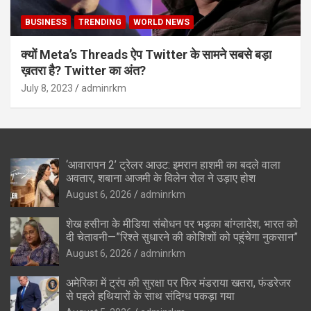
BUSINESS
TRENDING
WORLD NEWS
क्यों Meta’s Threads ऐप Twitter के सामने सबसे बड़ा
ख़तरा है? Twitter का अंत?
July 8, 2023
adminrkm
‘आवारापन 2’ ट्रेलर आउट: इमरान हाशमी का बदले वाला
अवतार, शबाना आजमी के विलेन रोल ने उड़ाए होश
August 6, 2026
adminrkm
शेख हसीना के मीडिया संबोधन पर भड़का बांग्लादेश, भारत को
दी चेतावनी—”रिश्ते सुधारने की कोशिशों को पहुंचेगा नुकसान”
August 6, 2026
adminrkm
अमेरिका में ट्रंप की सुरक्षा पर फिर मंडराया खतरा, फंडरेजर
से पहले हथियारों के साथ संदिग्ध पकड़ा गया