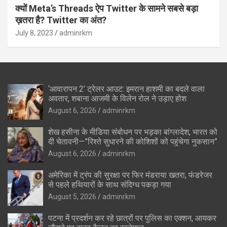
क्यों Meta’s Threads ऐप Twitter के सामने सबसे बड़ा
ख़तरा है? Twitter का अंत?
July 8, 2023
adminrkm
‘आवारापन 2’ ट्रेलर आउट: इमरान हाशमी का बदले वाला
अवतार, शबाना आजमी के विलेन रोल ने उड़ाए होश
August 6, 2026
adminrkm
शेख हसीना के मीडिया संबोधन पर भड़का बांग्लादेश, भारत को
दी चेतावनी—”रिश्ते सुधारने की कोशिशों को पहुंचेगा नुकसान”
August 6, 2026
adminrkm
अमेरिका में ट्रंप की सुरक्षा पर फिर मंडराया खतरा, फंडरेजर
से पहले हथियारों के साथ संदिग्ध पकड़ा गया
August 5, 2026
adminrkm
पटना में प्रदर्शन कर रहे छात्रों पर पुलिस का एक्शन, आयकर