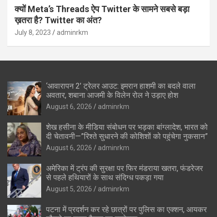
क्यों Meta’s Threads ऐप Twitter के सामने सबसे बड़ा
ख़तरा है? Twitter का अंत?
July 8, 2023
adminrkm
‘आवारापन 2’ ट्रेलर आउट: इमरान हाशमी का बदले वाला
अवतार, शबाना आजमी के विलेन रोल ने उड़ाए होश
August 6, 2026
adminrkm
शेख हसीना के मीडिया संबोधन पर भड़का बांग्लादेश, भारत को
दी चेतावनी—”रिश्ते सुधारने की कोशिशों को पहुंचेगा नुकसान”
August 6, 2026
adminrkm
अमेरिका में ट्रंप की सुरक्षा पर फिर मंडराया खतरा, फंडरेजर
से पहले हथियारों के साथ संदिग्ध पकड़ा गया
August 5, 2026
adminrkm
पटना में प्रदर्शन कर रहे छात्रों पर पुलिस का एक्शन, आयकर