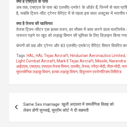
क्या है एचएएल के पास
अब तक, एचएएल के पास 40 एलसीए-एमके1 के ऑर्डर हैं, जिनमें से सात प्रशिक
है, जबकि ट्विन-सीट ट्रेनर वेरिएंट में से पहला इस साल अक्टूबर में भारती
क्या है तेजस की खासियत
तेजस ट्विन-सीटर एक हल्का वजन, हर मौसम में काम करने वाला मल्टीपर्पस 4
जरूरत पड़ने पर खुद को लड़ाकू विमान की भूमिका के लिए डिज़ाइन किया गया
कंपनी को छह और ट्रेनर और 83 एलसीए-एमके1ए वैरिएंट विमान वितरित करने ह
Tags:
HAL
,
HAL Tejas Aircraft
,
Hindustan Aeronautics Limited
,
Light Combat Aircraft
,
Mark II Tejas Aircraft
,
Missile
,
Narendra
आईएएफ
,
एचएएल
,
एचएएल तेजस विमान
,
एलसीए
,
तेजस
,
नरेंद्र मोदी
,
पीएम मोदी
,
भार
सुपरसोनिक लड़ाकू विमान
,
हल्का लड़ाकू विमान
,
हिंदुस्तान एयरोनॉटिक्स लिमिटेड
Post
Same Sex marriage: खुली अदालत में समलैंगिक विवाह को
navigation
लेकर होगी सुनवाई, सुप्रीम कोर्ट ने दी सहमती