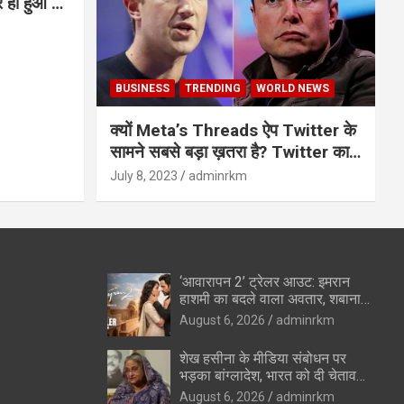
BUSINESS
TRENDING
WORLD NEWS
क्यों Meta’s Threads ऐप Twitter के
सामने सबसे बड़ा ख़तरा है? Twitter का
अंत?
July 8, 2023
adminrkm
‘आवारापन 2’ ट्रेलर आउट: इमरान
हाशमी का बदले वाला अवतार, शबाना
आजमी के विलेन रोल ने उड़ाए होश
August 6, 2026
adminrkm
शेख हसीना के मीडिया संबोधन पर
भड़का बांग्लादेश, भारत को दी चेतावनी
—”रिश्ते सुधारने की कोशिशों को
August 6, 2026
adminrkm