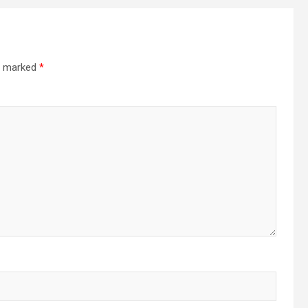
re marked
*