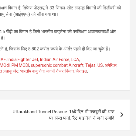
्षण विमान है. डिफेंस पीएसयू ने 33 सिंगल-सीट लड़ाकू विमानों की डिलीवरी की
य वायु सेना (आईएएफ) को सौंपा गया था।
.5 पीढ़ी का विमान है जिसे भारतीय वायुसेना की प्रशिक्षण आवश्यकताओं और
 है।
ैं, जिसके लिए 8,802 करोड़ रुपये के ऑर्डर पहले ही दिए जा चुके हैं।
IAF
,
India Fighter Jet
,
Indian Air Force
,
LCA
,
 MOdi
,
PM MODI
,
supersonic combat Aircraft
,
Tejas
,
US
,
अमेरिका
,
त लड़ाकू जेट
,
भारतीय वायु सेना
,
मार्क II तेजस विमान
,
मिसाइल
,
Uttarakhand Tunnel Rescue: 16वें दिन भी मजदूरों की आस
पर फिरा पानी, ‘रैट माइनिंग’ से जगी उम्मीदें