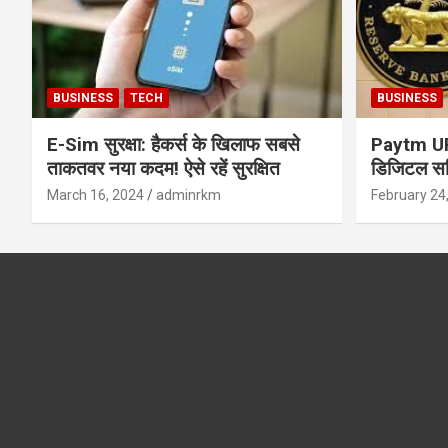
BUSINESS
TECH
BUSINESS
E-Sim सुरक्षा: हैकर्स के खिलाफ सबसे
Paytm UPI 
ताकतवर नया कदम! ऐसे रहें सुरक्षित
डिजिटल सर्
सुरक्षा और
March 16, 2024
adminrkm
February 24