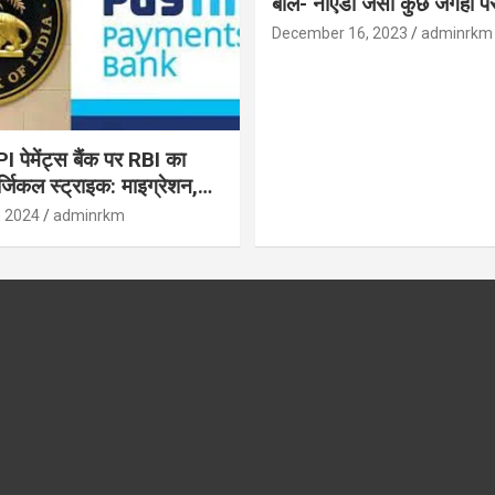
बोले- नोएडा जैसी कुछ जगहों पर ही हुआ है
विकास : रघुराम राजन
December 16, 2023
adminrkm
पेमेंट्स बैंक पर RBI का
जिकल स्ट्राइक: माइग्रेशन,
 उपयोगकर्ताओं के लिए सलाह!
, 2024
adminrkm