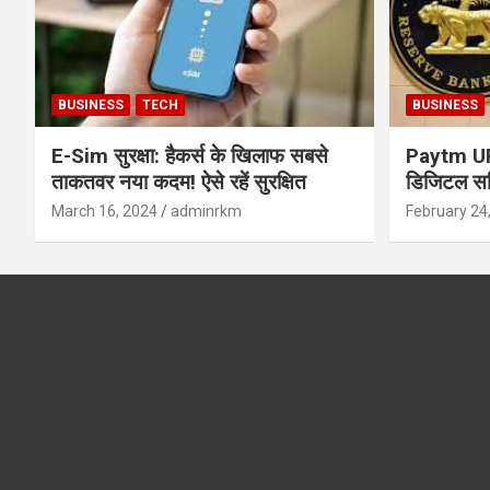
BUSINESS
TECH
BUSINESS
E-Sim सुरक्षा: हैकर्स के खिलाफ सबसे
Paytm UPI 
ताकतवर नया कदम! ऐसे रहें सुरक्षित
डिजिटल सर्
सुरक्षा और
March 16, 2024
adminrkm
February 24