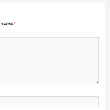
re marked
*