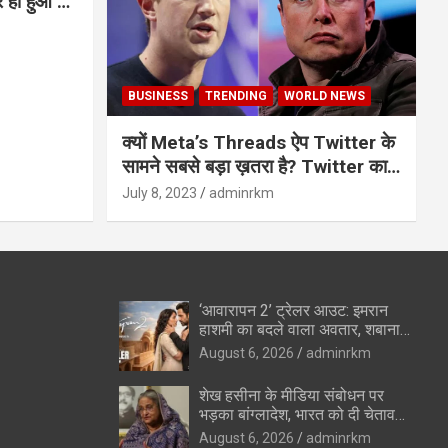
BUSINESS
TRENDING
WORLD NEWS
क्यों Meta’s Threads ऐप Twitter के
सामने सबसे बड़ा ख़तरा है? Twitter का
अंत?
July 8, 2023
adminrkm
‘आवारापन 2’ ट्रेलर आउट: इमरान
हाशमी का बदले वाला अवतार, शबाना
आजमी के विलेन रोल ने उड़ाए होश
August 6, 2026
adminrkm
शेख हसीना के मीडिया संबोधन पर
भड़का बांग्लादेश, भारत को दी चेतावनी
—”रिश्ते सुधारने की कोशिशों को
August 6, 2026
adminrkm