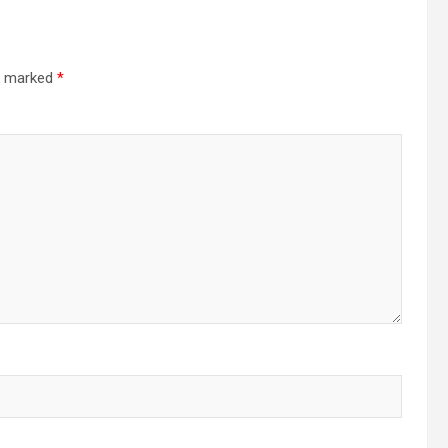
re marked
*