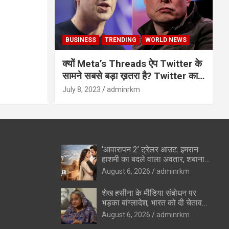
BUSINESS
TRENDING
WORLD NEWS
क्यों Meta’s Threads ऐप Twitter के
सामने सबसे बड़ा ख़तरा है? Twitter का
अंत?
July 8, 2023
adminrkm
‘आवारापन 2’ ट्रेलर आउट: इमरान
हाशमी का बदले वाला अवतार, शबाना
आजमी के विलेन रोल ने उड़ाए होश
August 6, 2026
adminrkm
शेख हसीना के मीडिया संबोधन पर
भड़का बांग्लादेश, भारत को दी चेतावनी
—”रिश्ते सुधारने की कोशिशों को
August 6, 2026
adminrkm
पहुंचेगा नुकसान”