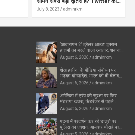
सामने सबसे बड़ा ख़तरा है? Twitter का
अंत?
July 8, 2023
adminrkm
‘आवारापन 2’ ट्रेलर आउट: इमरान
हाशमी का बदले वाला अवतार, शबाना
आजमी के विलेन रोल ने उड़ाए होश
August 6, 2026
adminrkm
शेख हसीना के मीडिया संबोधन पर
भड़का बांग्लादेश, भारत को दी चेतावनी
—”रिश्ते सुधारने की कोशिशों को
August 6, 2026
adminrkm
पहुंचेगा नुकसान”
अमेरिका में ट्रंप की सुरक्षा पर फिर
मंडराया खतरा, फंडरेजर से पहले
हथियारों के साथ संदिग्ध पकड़ा गया
August 5, 2026
adminrkm
पटना में प्रदर्शन कर रहे छात्रों पर
पुलिस का एक्शन, आयकर चौराहे पर
वाटर कैनन का इस्तेमाल
August 5, 2026
adminrkm