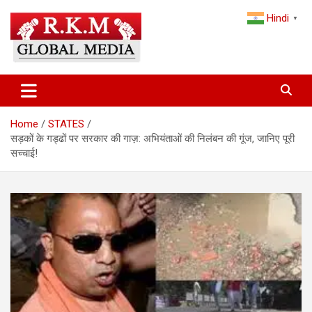
Skip
Hindi
to
▼
content
Latest Hindi News, Breaking News & Trending Stories from India
Latest Hindi News & Breaking
and the World
News – RKM Global Media
Home
STATES
सड़कों के गड्ढों पर सरकार की गाज़: अभियंताओं की निलंबन की गूंज, जानिए पूरी
सच्चाई!