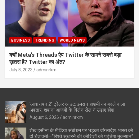
BUSINESS
TRENDING
WORLD NEWS
क्यों Meta’s Threads ऐप Twitter के सामने सबसे बड़ा
ख़तरा है? Twitter का अंत?
July 8, 2023
adminrkm
‘आवारापन 2’ ट्रेलर आउट: इमरान हाशमी का बदले वाला
अवतार, शबाना आजमी के विलेन रोल ने उड़ाए होश
August 6, 2026
adminrkm
शेख हसीना के मीडिया संबोधन पर भड़का बांग्लादेश, भारत को
दी चेतावनी—”रिश्ते सुधारने की कोशिशों को पहुंचेगा नुकसान”