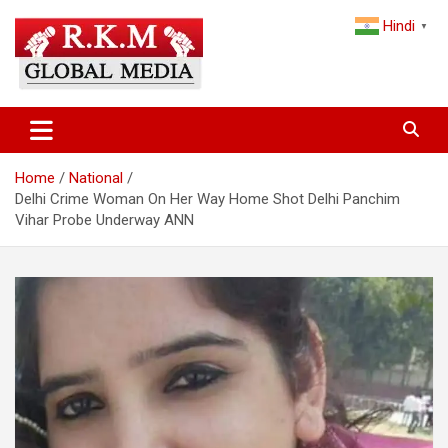
Skip
Hindi
to
▼
content
Latest Hindi News, Breaking News & Trending Stories from India
Latest Hindi News & Breaking
and the World
News – RKM Global Media
Home
National
Delhi Crime Woman On Her Way Home Shot Delhi Panchim
Vihar Probe Underway ANN