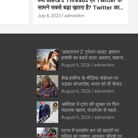
क्यों Meta’s Threads ऐप Twitter के
सामने सबसे बड़ा ख़तरा है? Twitter का
अंत?
July 8, 2023
adminrkm
‘आवारापन 2’ ट्रेलर आउट: इमरान
हाशमी का बदले वाला अवतार, शबाना
आजमी के विलेन रोल ने उड़ाए होश
August 6, 2026
adminrkm
शेख हसीना के मीडिया संबोधन पर
भड़का बांग्लादेश, भारत को दी चेतावनी
—”रिश्ते सुधारने की कोशिशों को
August 6, 2026
adminrkm
पहुंचेगा नुकसान”
अमेरिका में ट्रंप की सुरक्षा पर फिर
मंडराया खतरा, फंडरेजर से पहले
हथियारों के साथ संदिग्ध पकड़ा गया
August 5, 2026
adminrkm
पटना में प्रदर्शन कर रहे छात्रों पर
पुलिस का एक्शन, आयकर चौराहे पर