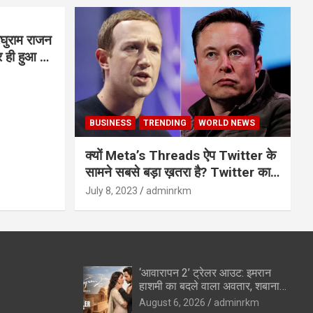
घुराम राजन
BUSINESS
TRENDING
WORLD NEWS
क्यों Meta’s Threads ऐप Twitter के
सामने सबसे बड़ा ख़तरा है? Twitter का
अंत?
July 8, 2023
adminrkm
‘आवारापन 2’ ट्रेलर आउट: इमरान
हाशमी का बदले वाला अवतार, शबाना
आजमी के विलेन रोल ने उड़ाए होश
August 6, 2026
adminrkm