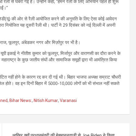
रैली से घबरा गई है। उन्होंने कहा, “हमने रैली के लिए अभियान पहले ही शुरू
गईं।”
जेडी(यू) की ओर से रैली आयोजित करने की अनुमति के लिए ऐसा कोई आवेदन
रा नियोजित यह दूसरी रैली थी। पार्टी ने 29 दिसंबर को नई दिल्ली में अपनी
गराज, फूलपुर, अंबेडकर नगर और मिर्ज़ापुर पर भी है।
ी की यूपी इकाई ने नीतीश कुमार को फूलपुर, मिर्जापुर और वाराणसी का दौरा करने के
 महाराष्ट्र के कुछ जातीय संघों और सामाजिक समूहों द्वारा भी आमंत्रित किया
टित नहीं होने के कारण रद्द कर दी गई थी। बिहार भाजपा अध्यक्ष सम्राट चौधरी
शामिल होते। वह इन दिनों बिहार में 5000-10,000 लोगों को भी संभाल नहीं सकते
oned
,
Bihar News:
,
Nitish Kumar
,
Varanasi
आखिर क्यों प्रधानमंत्री की मेहमाननवाज़ी से Joe Biden ने किया