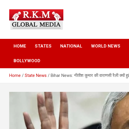
Skip
to
content
Latest Hindi News, Breaking News & Trending Stories from Indi
Latest Hindi News &
and the World
HOME
STATES
NATIONAL
WORLD NEWS
Breaking News – RKM
BOLLYWOOD
Global Media
Home
State News
Bihar News: नीतीश कुमार की वाराणसी रैली क्यों हु