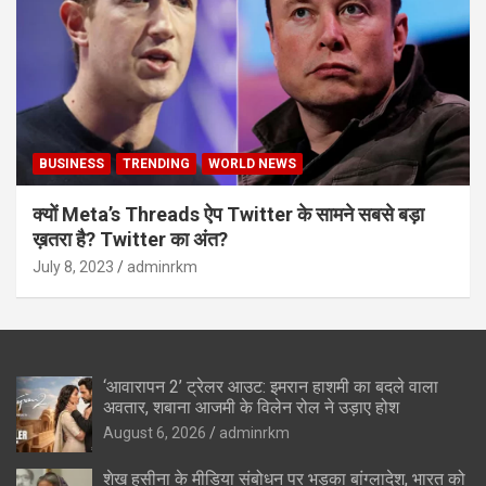
BUSINESS
TRENDING
WORLD NEWS
क्यों Meta’s Threads ऐप Twitter के सामने सबसे बड़ा
ख़तरा है? Twitter का अंत?
July 8, 2023
adminrkm
‘आवारापन 2’ ट्रेलर आउट: इमरान हाशमी का बदले वाला
अवतार, शबाना आजमी के विलेन रोल ने उड़ाए होश
August 6, 2026
adminrkm
शेख हसीना के मीडिया संबोधन पर भड़का बांग्लादेश, भारत को