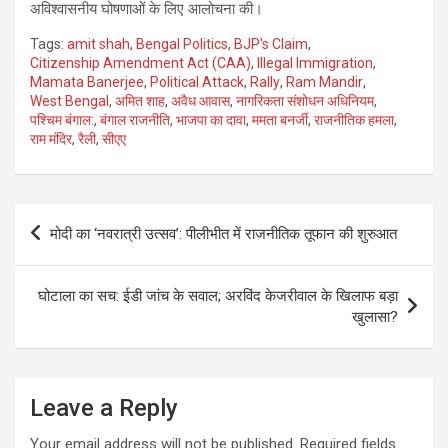
अविश्वासनीय घोषणाओं के लिए आलोचना की।
Tags:
amit shah
,
Bengal Politics
,
BJP's Claim
,
Citizenship Amendment Act (CAA)
,
Illegal Immigration
,
Mamata Banerjee
,
Political Attack
,
Rally
,
Ram Mandir
,
West Bengal
,
अमित शाह
,
अवैध आवास
,
नागरिकता संशोधन अधिनियम
,
पश्चिम बंगाल:
,
बंगाल राजनीति
,
भाजपा का दावा
,
ममता बनर्जी
,
राजनीतिक हमला
,
राम मंदिर
,
रैली
,
सीएए
Post
मोदी का ‘नवरात्री उत्सव’: पीलीभीत में राजनीतिक तूफान की शुरुआत
navigation
घोटाला का सच: ईडी जांच के सवाल; अरविंद केजरीवाल के खिलाफ बड़ा
खुलासा?
Leave a Reply
Your email address will not be published.
Required fields