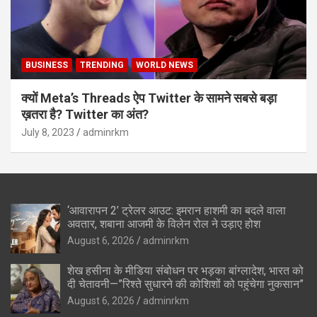
BUSINESS
TRENDING
WORLD NEWS
क्यों Meta’s Threads ऐप Twitter के सामने सबसे बड़ा
ख़तरा है? Twitter का अंत?
July 8, 2023
adminrkm
‘आवारापन 2’ ट्रेलर आउट: इमरान हाशमी का बदले वाला
अवतार, शबाना आजमी के विलेन रोल ने उड़ाए होश
August 6, 2026
adminrkm
शेख हसीना के मीडिया संबोधन पर भड़का बांग्लादेश, भारत को
दी चेतावनी—”रिश्ते सुधारने की कोशिशों को पहुंचेगा नुकसान”
August 6, 2026
adminrkm