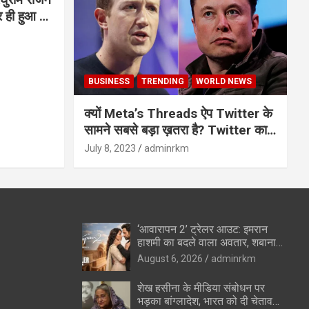
BUSINESS
TRENDING
WORLD NEWS
क्यों Meta’s Threads ऐप Twitter के
सामने सबसे बड़ा ख़तरा है? Twitter का
अंत?
July 8, 2023
adminrkm
‘आवारापन 2’ ट्रेलर आउट: इमरान
हाशमी का बदले वाला अवतार, शबाना
आजमी के विलेन रोल ने उड़ाए होश
August 6, 2026
adminrkm
शेख हसीना के मीडिया संबोधन पर
भड़का बांग्लादेश, भारत को दी चेतावनी