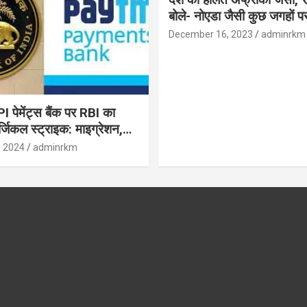
बोले- नोएडा जैसी कुछ जगहों पर ही हुआ है
विकास : रघुराम राजन
December 16, 2023
adminrkm
पेमेंट्स बैंक पर RBI का
जिकल स्ट्राइक: माइग्रेशन,
 उपयोगकर्ताओं के लिए सलाह!
, 2024
adminrkm