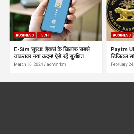
BUSINESS
TECH
BUSINESS
E-Sim सुरक्षा: हैकर्स के खिलाफ सबसे
Paytm UPI 
ताकतवर नया कदम! ऐसे रहें सुरक्षित
डिजिटल सर्
सुरक्षा और
March 16, 2024
adminrkm
February 24