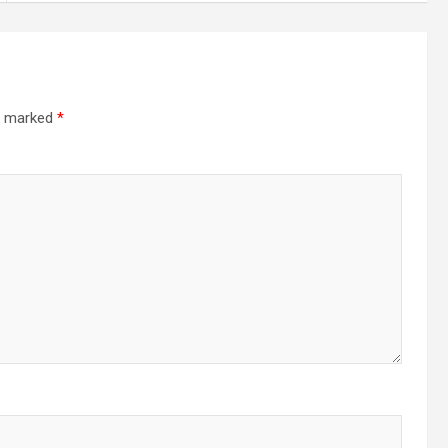
re marked
*