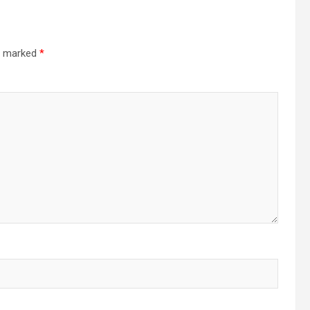
re marked
*