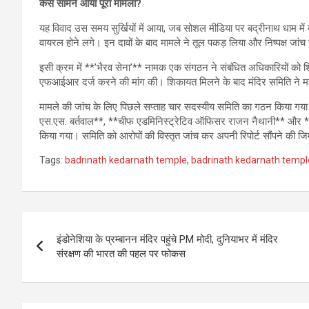
कैसे सामने आया पूरा मामला?
यह विवाद उस समय सुर्खियों में आया, जब सोशल मीडिया पर बद्रीनाथ धाम में
वायरल होने लगे। इन दावों के बाद मामले ने तूल पकड़ लिया और निष्पक्ष जां
इसी क्रम में **’भैरव सेना’** नामक एक संगठन ने संबंधित अधिकारियों को शि
एफआईआर दर्ज करने की मांग की। शिकायत मिलने के बाद मंदिर समिति ने मामले
मामले की जांच के लिए पिछले सप्ताह चार सदस्यीय समिति का गठन किया गय
एस.एस. बर्तवाल**, **चीफ एडमिनिस्ट्रेटिव ऑफिसर राजन नैथानी** और *
किया गया। समिति को आरोपों की विस्तृत जांच कर अपनी रिपोर्ट सौंपने की ज
Tags:
badrinath kedarnath temple
,
badrinath kedarnath temp
Post
इंडोनेशिया के प्रम्बानन मंदिर पहुंचे PM मोदी, दुनियाभर में मंदिर
navigation
संरक्षण की भारत की पहल पर फोकस