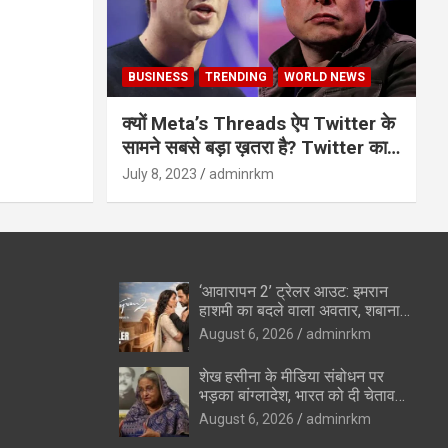
BUSINESS
TRENDING
WORLD NEWS
क्यों Meta’s Threads ऐप Twitter के
सामने सबसे बड़ा ख़तरा है? Twitter का
अंत?
July 8, 2023
adminrkm
‘आवारापन 2’ ट्रेलर आउट: इमरान
हाशमी का बदले वाला अवतार, शबाना
आजमी के विलेन रोल ने उड़ाए होश
August 6, 2026
adminrkm
शेख हसीना के मीडिया संबोधन पर
भड़का बांग्लादेश, भारत को दी चेतावनी
—”रिश्ते सुधारने की कोशिशों को
August 6, 2026
adminrkm
पहुंचेगा नुकसान”