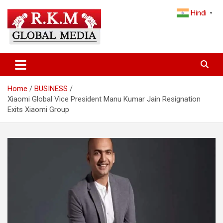
Skip
Hindi
to
▼
content
Latest Hindi News, Breaking News & Trending Stories from India
Latest Hindi News & Breaking
and the World
News – RKM Global Media
Home
BUSINESS
Xiaomi Global Vice President Manu Kumar Jain Resignation
Exits Xiaomi Group