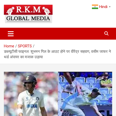
Skip
Hindi
to
▼
content
Latest Hindi News, Breaking News & Trending Stories from India
Latest Hindi News & Breaking
and the World
News – RKM Global Media
Home
SPORTS
डब्ल्यूटीसी फाइनल: शुभमन गिल के आउट होने पर वीरेंद्र सहवाग, वसीम जाफर ने
थर्ड अंपायर का मजाक उड़ाया