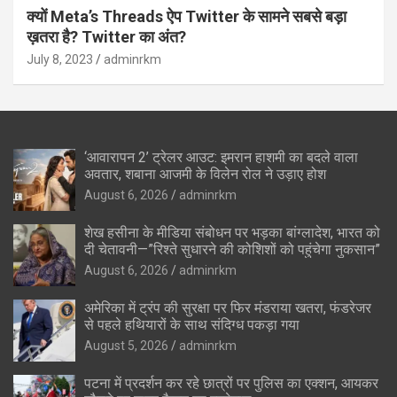
क्यों Meta’s Threads ऐप Twitter के सामने सबसे बड़ा
ख़तरा है? Twitter का अंत?
July 8, 2023
adminrkm
‘आवारापन 2’ ट्रेलर आउट: इमरान हाशमी का बदले वाला
अवतार, शबाना आजमी के विलेन रोल ने उड़ाए होश
August 6, 2026
adminrkm
शेख हसीना के मीडिया संबोधन पर भड़का बांग्लादेश, भारत को
दी चेतावनी—”रिश्ते सुधारने की कोशिशों को पहुंचेगा नुकसान”
August 6, 2026
adminrkm
अमेरिका में ट्रंप की सुरक्षा पर फिर मंडराया खतरा, फंडरेजर
से पहले हथियारों के साथ संदिग्ध पकड़ा गया
August 5, 2026
adminrkm
पटना में प्रदर्शन कर रहे छात्रों पर पुलिस का एक्शन, आयकर