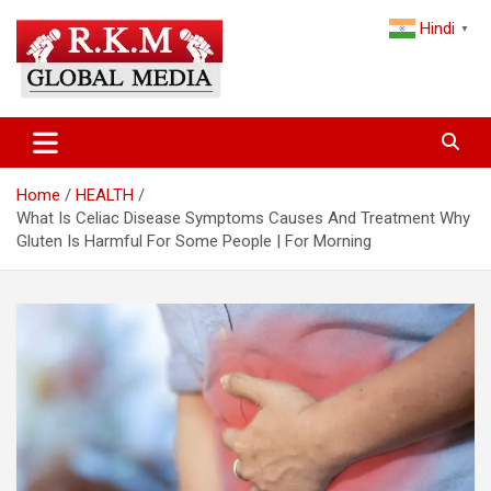
Skip
Hindi
to
▼
content
Latest Hindi News, Breaking News & Trending Stories from India
Latest Hindi News & Breaking
and the World
News – RKM Global Media
Home
HEALTH
What Is Celiac Disease Symptoms Causes And Treatment Why
Gluten Is Harmful For Some People | For Morning