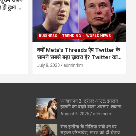
घुराम राजन
BUSINESS
TRENDING
WORLD NEWS
क्यों Meta’s Threads ऐप Twitter के
सामने सबसे बड़ा ख़तरा है? Twitter का
अंत?
July 8, 2023
adminrkm
‘आवारापन 2’ ट्रेलर आउट: इमरान
हाशमी का बदले वाला अवतार, शबाना
आजमी के विलेन रोल ने उड़ाए होश
August 6, 2026
adminrkm
शेख हसीना के मीडिया संबोधन पर
भड़का बांग्लादेश, भारत को दी चेतावनी