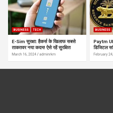
BUSINESS
TECH
BUSINESS
E-Sim सुरक्षा: हैकर्स के खिलाफ सबसे
Paytm UPI 
ताकतवर नया कदम! ऐसे रहें सुरक्षित
डिजिटल सर्
सुरक्षा और
March 16, 2024
adminrkm
February 24