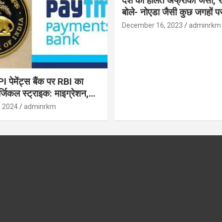
देश की हालत अफ्रीका जैसी, र
बोले- नोएडा जैसी कुछ जगहों पर ही हुआ है
विकास : रघुराम राजन
December 16, 2023
adminrkm
पेमेंट्स बैंक पर RBI का
जिकल स्ट्राइक: माइग्रेशन,
 उपयोगकर्ताओं के लिए सलाह!
, 2024
adminrkm