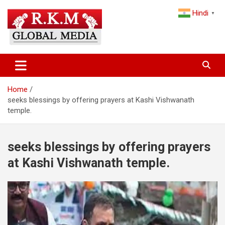
Skip
Hindi
to
▼
content
Latest Hindi News, Breaking News & Trending Stories from India
Latest Hindi News & Breaking
and the World
News – RKM Global Media
Home
seeks blessings by offering prayers at Kashi Vishwanath
temple.
seeks blessings by offering prayers
at Kashi Vishwanath temple.