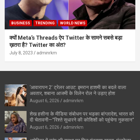
BUSINESS
TRENDING
WORLD NEWS
क्यों Meta’s Threads ऐप Twitter के सामने सबसे बड़ा
ख़तरा है? Twitter का अंत?
July 8, 2023
adminrkm
‘आवारापन 2’ ट्रेलर आउट: इमरान हाशमी का बदले वाला
अवतार, शबाना आजमी के विलेन रोल ने उड़ाए होश
August 6, 2026
adminrkm
शेख हसीना के मीडिया संबोधन पर भड़का बांग्लादेश, भारत को
दी चेतावनी—”रिश्ते सुधारने की कोशिशों को पहुंचेगा नुकसान”
August 6, 2026
adminrkm