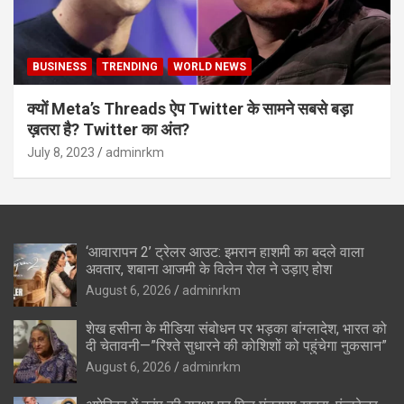
BUSINESS
TRENDING
WORLD NEWS
क्यों Meta’s Threads ऐप Twitter के सामने सबसे बड़ा
ख़तरा है? Twitter का अंत?
July 8, 2023
adminrkm
‘आवारापन 2’ ट्रेलर आउट: इमरान हाशमी का बदले वाला
अवतार, शबाना आजमी के विलेन रोल ने उड़ाए होश
August 6, 2026
adminrkm
शेख हसीना के मीडिया संबोधन पर भड़का बांग्लादेश, भारत को
दी चेतावनी—”रिश्ते सुधारने की कोशिशों को पहुंचेगा नुकसान”
August 6, 2026
adminrkm